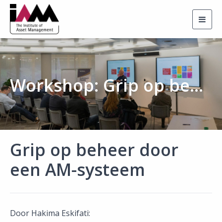
Togg
navig
Workshop: Grip op beheer door een AM-systeem
Grip op beheer door
een AM-systeem
Door Hakima Eskifati: