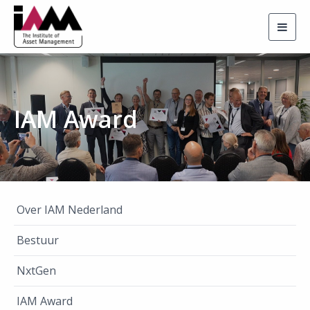
Togg
navig
IAM Award
Over IAM Nederland
Bestuur
NxtGen
IAM Award