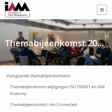
Togg
navig
Themabijeenkomst 2024:Wijzigingen in de ISO 550000
Voorgaande themabijeenkomsten
Themabijeenkomst wijzigingen ISO 550001 en IAM
Anatomy
Themabijeenkomst I Am Connected