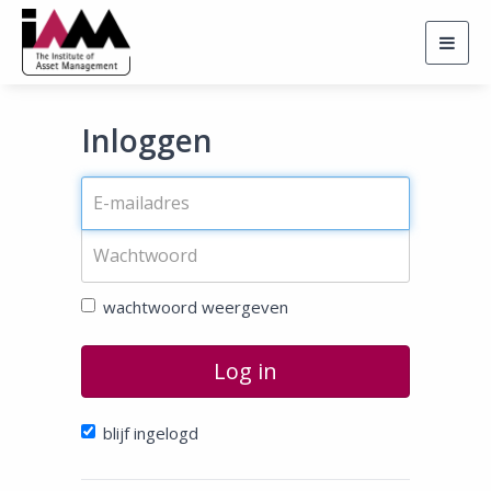
Togg
navig
Inloggen
wachtwoord weergeven
Log in
blijf ingelogd