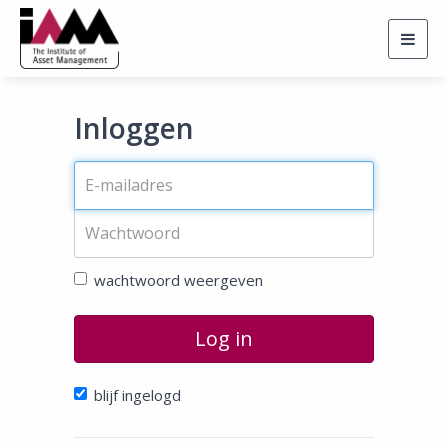
Togg
navig
Inloggen
wachtwoord weergeven
Log in
blijf ingelogd