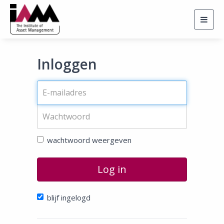
Togg
navig
Inloggen
wachtwoord weergeven
Log in
blijf ingelogd