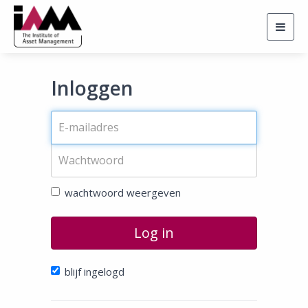
Togg
navig
Inloggen
wachtwoord weergeven
Log in
blijf ingelogd