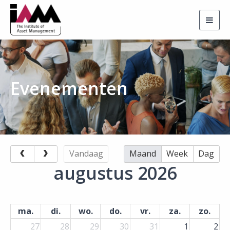
Togg
navig
Evenementen
Vandaag
Maand
Week
Dag
augustus 2026
ma.
di.
wo.
do.
vr.
za.
zo.
27
28
29
30
31
1
2