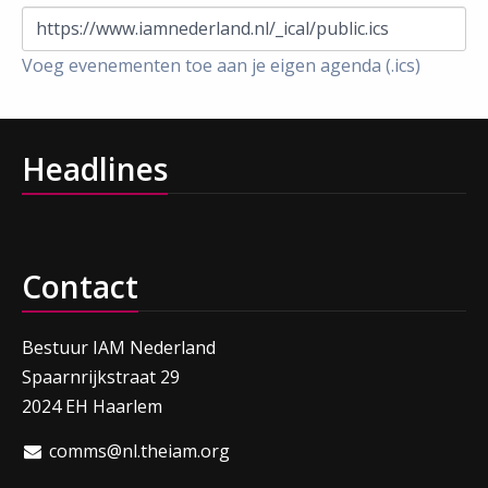
https://www.iamnederland.nl/_ical/public.ics
Voeg evenementen toe aan je eigen agenda (.ics)
Headlines
Contact
Bestuur IAM Nederland
Spaarnrijkstraat 29
2024 EH Haarlem
comms@nl.theiam.org