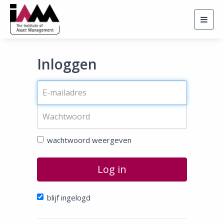
Togg
navig
Inloggen
wachtwoord weergeven
Log in
blijf ingelogd