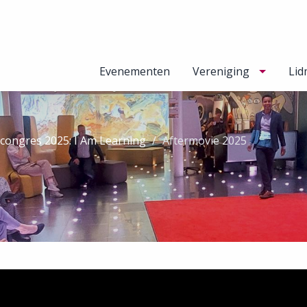
Evenementen
Vereniging
Lid
rcongres 2025: I Am Learning
Aftermovie 2025