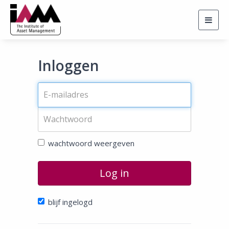
Togg
navig
Inloggen
wachtwoord weergeven
Log in
blijf ingelogd