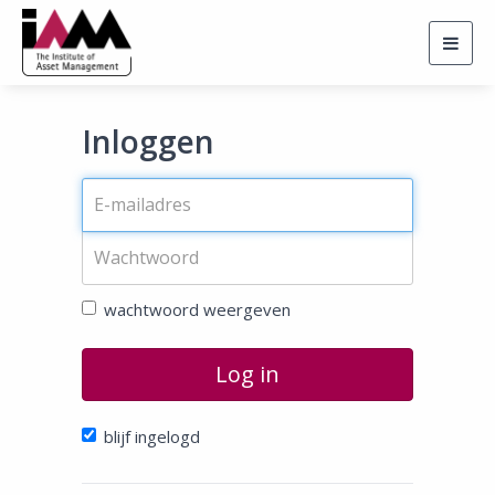
Togg
navig
Inloggen
wachtwoord weergeven
Log in
blijf ingelogd